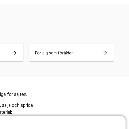
arrow_forward
arrow_forward
För dig som förälder
ga för sajten.
, sälja och sprida
terial: