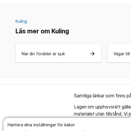
Kuling
Läs mer om Kuling
arrow_forward
När din förälder är sjuk
Vägar til
Samtliga länkar som finns på
Lagen om upphovsrätt gäller f
materialet utan tillstånd. Vi 
kuling@regionorebrolan.se
Hantera dina inställningar för kakor