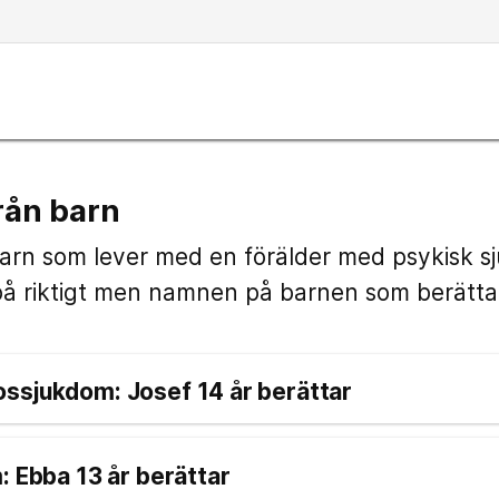
rån barn
barn som lever med en förälder med psykisk s
på riktigt men namnen på barnen som berättar
PTSD och psykossjukdom: Josef 14 år berättar
: Ebba 13 år berättar